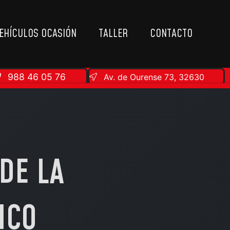
EHÍCULOS OCASIÓN
TALLER
CONTACTO
988 46 05 76
Av. de Ourense 73, 32630
 DE LA
ICO