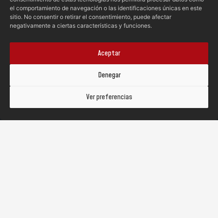
0 / 180
el comportamiento de navegación o las identificaciones únicas en este
sitio. No consentir o retirar el consentimiento, puede afectar
negativamente a ciertas características y funciones.
Acepto la
política de privacidad.
Aceptar
SOLICITAR COTIZACIÓN
Denegar
Abrir barra de herramientas
Ver preferencias