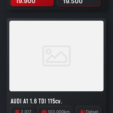
19.900
19.500
AUDI A1 1.6 TDI 115cv.
2.017
103.000km
Diésel