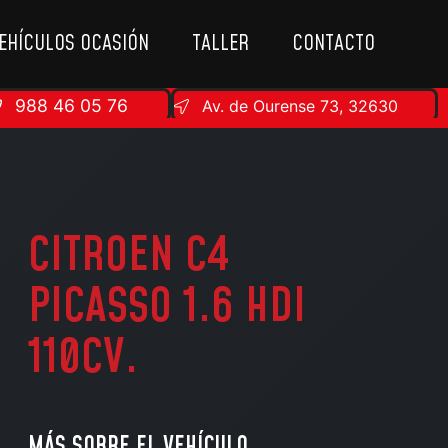
EHÍCULOS OCASIÓN
TALLER
CONTACTO
988 46 05 76
Av. de Ourense 73, 32630
CITROEN C4
PICASSO 1.6 HDI
110CV.
MÁS SOBRE EL VEHÍCULO