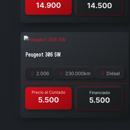
14.900
14.500
Peugeot 306 SW
2.006
230.000km
Diésel
Precio al Contado
Financiado
5.500
5.500