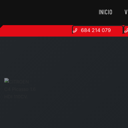
INICIO
V
684 214 079