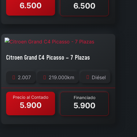
6.500
6.500
Citroen Grand C4 Picasso – 7 Plazas
2.007
219.000km
Diésel
Precio al Contado
Financiado
5.900
5.900