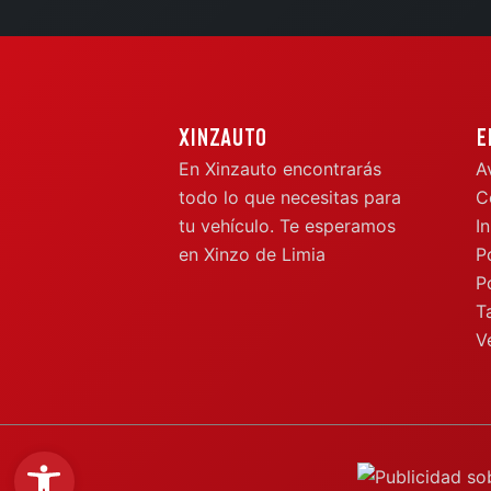
XINZAUTO
E
En Xinzauto encontrarás
A
todo lo que necesitas para
C
tu vehículo. Te esperamos
In
en Xinzo de Limia
P
P
Ta
V
Abrir barra de herramientas