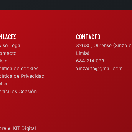
NLACES
CONTACTO
viso Legal
32630, Ourense (Xinzo d
ontacto
Limia)
icio
684 214 079
olítica de cookies
xinzauto@gmail.com
olítica de Privacidad
ller
ehículos Ocasión