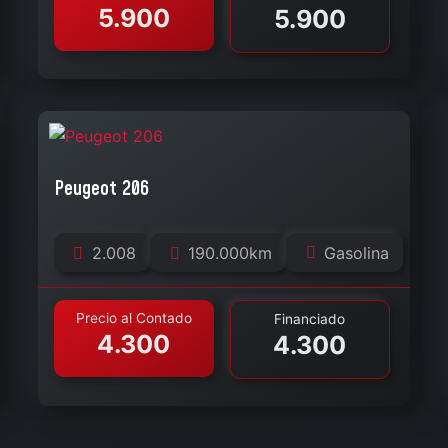
5.900
5.900
Peugeot 206
2.008
190.000km
Gasolina
Precio al Contado
Financiado
4.300
4.300