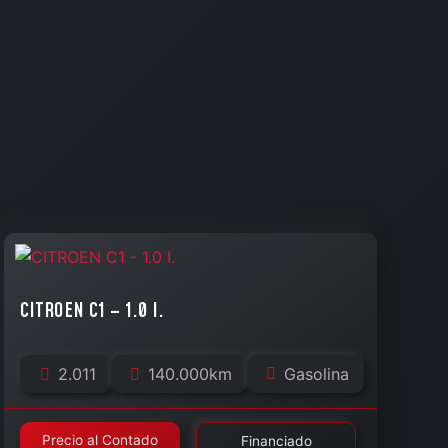
CITROEN C1 – 1.0 I.
2.011
140.000km
Gasolina
Precio al Contado
Financiado